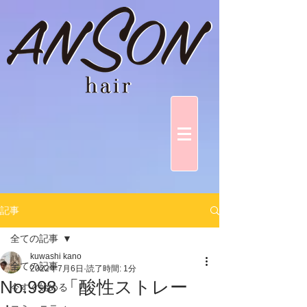
記事
全ての記事
kuwashi kano
全ての記事
2022年7月6日
読了時間: 1分
No.998 「酸性ストレー
今すぐ始める