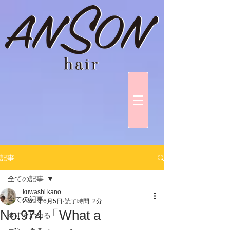
記事
全ての記事
kuwashi kano
全ての記事
2022年6月5日
読了時間: 2分
No.974 「What a
今すぐ始める