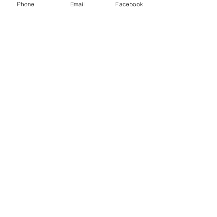
客様、
Phone
Email
Facebook
偶然にも、、(*_*)
「元気ですか～！」
と盛り上がるもなんと加藤さんと同級
生さん(笑)
世間は狭いですね。
（真ん中が加藤さん、右側が三島時代