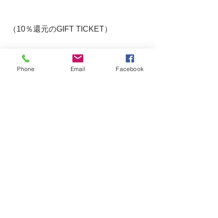
（10％還元のGIFT TICKET）
Phone
Email
Facebook
明日は、明後日とそんなにご予約があ
りません。
ご来店される方は当日予約でも大丈夫
です！
雨のせい？
静かな週末です。。。