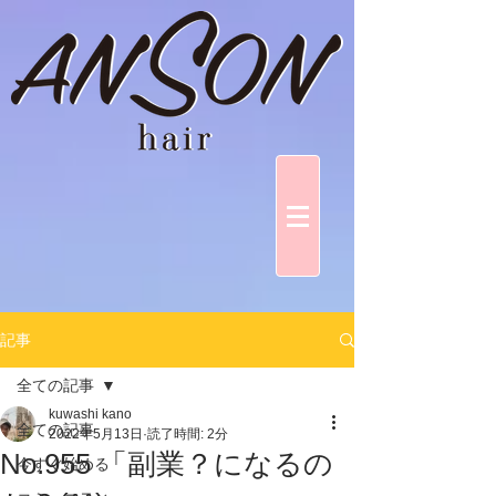
記事
全ての記事
kuwashi kano
全ての記事
2022年5月13日
読了時間: 2分
No.955 「副業？になるの
今すぐ始める