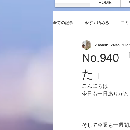
HOME
全ての記事
今すぐ始める
コミ
kuwashi kano
202
No.9
た」
こんにちは
今日も一日ありがと
そして今週も一週間