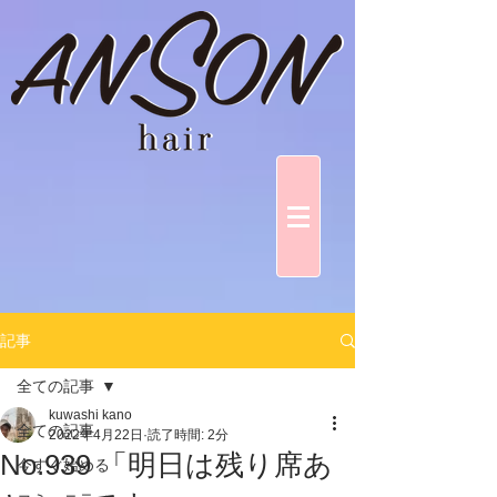
記事
全ての記事
kuwashi kano
全ての記事
2022年4月22日
読了時間: 2分
No.939 「明日は残り席あ
今すぐ始める