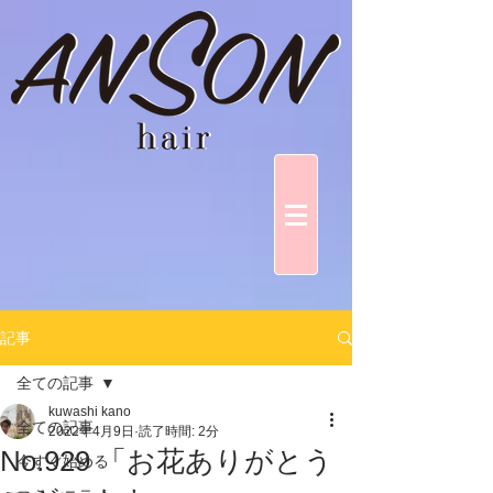
記事
全ての記事
kuwashi kano
全ての記事
2022年4月9日
読了時間: 2分
No.929 「お花ありがとう
今すぐ始める