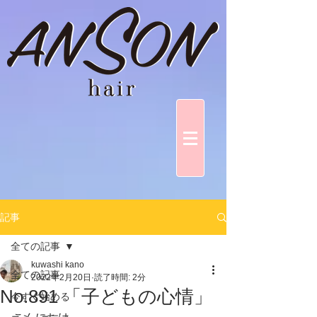
記事
全ての記事
kuwashi kano
全ての記事
2022年2月20日
読了時間: 2分
No.891 「子どもの心情」
今すぐ始める