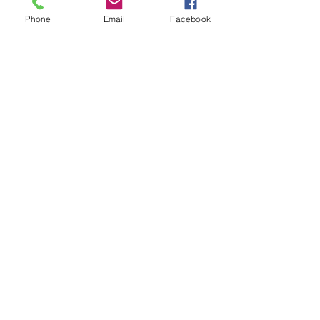
Phone
Email
Facebook
明日は午後に多少お席の空きがござい
ます。
30日は満席となってます、よろしくお
願いいたします。