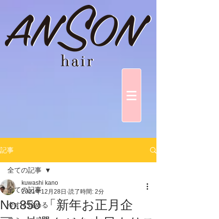
記事
全ての記事
kuwashi kano
全ての記事
2021年12月28日
読了時間: 2分
No.850 「新年お正月企
今すぐ始める