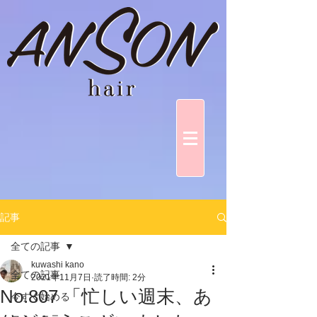
記事
全ての記事
kuwashi kano
全ての記事
2021年11月7日
読了時間: 2分
No.807 「忙しい週末、あ
今すぐ始める