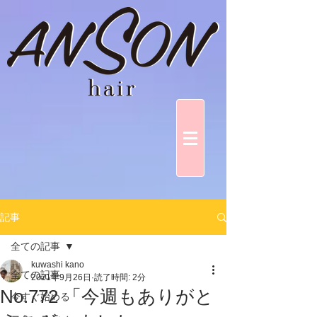
記事
全ての記事
kuwashi kano
全ての記事
2021年9月26日
読了時間: 2分
No.772 「今週もありがと
今すぐ始める