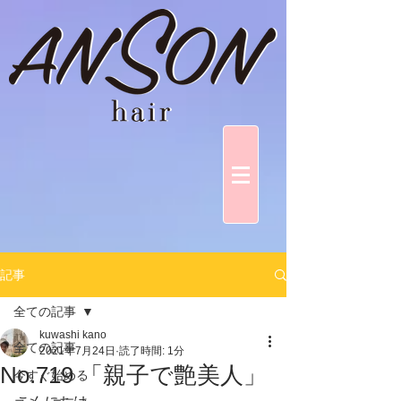
記事
全ての記事
kuwashi kano
全ての記事
2021年7月24日
読了時間: 1分
No.719 「親子で艶美人」
今すぐ始める