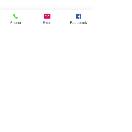
Phone
Email
Facebook
明日のご予約は、、、
朝一のカットと夕方にもう一席のお席
の空きがございます。
皆様のご来店をお待ちしています。
すべて表示
最新記事