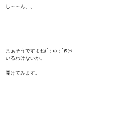
し～～ん、、
まぁそうですよね(´；ω；`)ｳｩｩ
いるわけないか。
開けてみます。