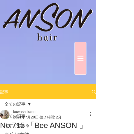
記事
全ての記事
kuwashi kano
全ての記事
2021年7月20日
読了時間: 2分
No.715 「Bee ANSON 」
今すぐ始める