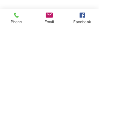
いづれにせよ、
Phone
Email
Facebook
日本ミツバチがいたことは事実。
なので今後も西洋ではなく日本ミツバ
チを探して巣の管理をしていきたいと
思います。