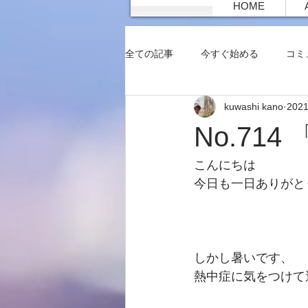
HOME
全ての記事
今すぐ始める
コミ
kuwashi kano
202
No.71
こんにちは
今日も一日ありがと
しかし暑いです、
熱中症に気をつけて