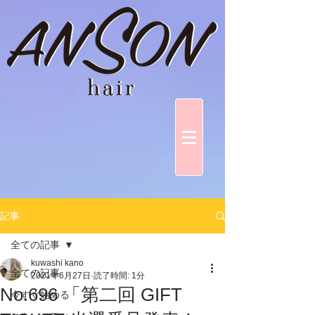
記事
全ての記事
kuwashi kano
全ての記事
2021年6月27日
読了時間: 1分
No.696 「第二回 GIFT
今すぐ始める