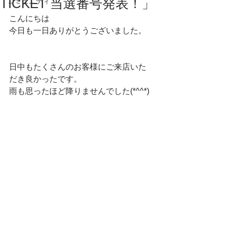
TICKET 当選番号発表！」
コミュニティ
こんにちは
今日も一日ありがとうございました。
日中もたくさんのお客様にご来店いた
だき良かったです。
雨も思ったほど降りませんでした(*^^*)