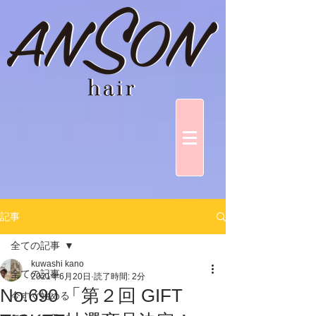
記事
全ての記事
kuwashi kano
全ての記事
2021年6月20日
読了時間: 2分
No.690 「第２回 GIFT
今すぐ始める