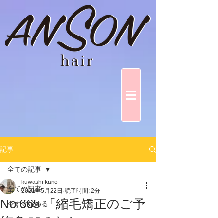
記事
全ての記事
kuwashi kano
全ての記事
2021年5月22日
読了時間: 2分
No.665 「縮毛矯正のご予
今すぐ始める