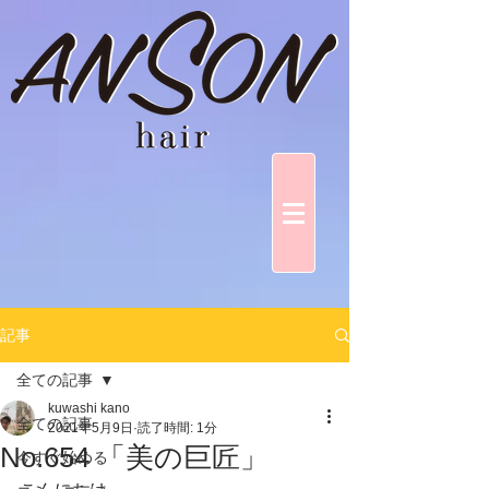
記事
全ての記事
kuwashi kano
全ての記事
2021年5月9日
読了時間: 1分
No.654 「美の巨匠」
今すぐ始める