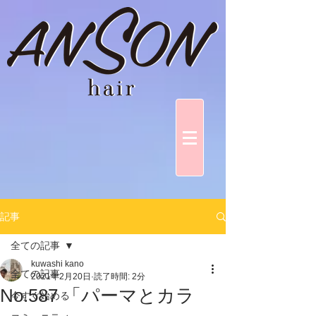
記事
全ての記事
kuwashi kano
全ての記事
2021年2月20日
読了時間: 2分
No.587 「パーマとカラ
今すぐ始める