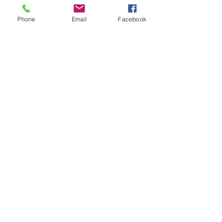
ブリーチをやるかたは是非やってみま
しょう。
Phone
Email
Facebook
その仕上がり具合にきっと満足だと思
います。
他にも新商品がもうすぐきますのでこ
のBLOGで発表していきますね。
お楽しみに♪
明日は午後にお席の空きがございま