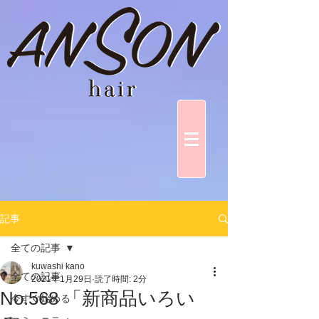
記事
全ての記事
kuwashi kano
全ての記事
2021年1月29日
読了時間: 2分
No.568 「新商品いろい
今すぐ始める