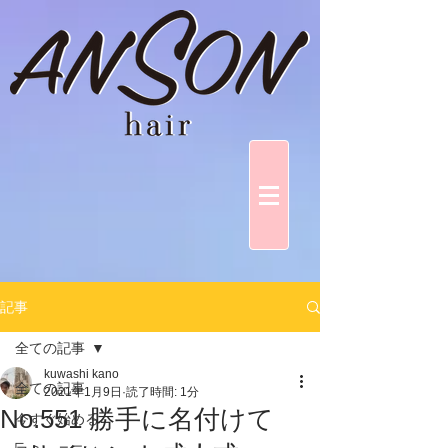
記事
全ての記事
kuwashi kano
全ての記事
2021年1月9日
読了時間: 1分
No.551 勝手に名付けて
今すぐ始める