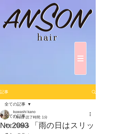
記事
全ての記事
kuwashi kano
全ての記事
7月2日
読了時間: 1分
No.2093 「雨の日はスリッ
今すぐ始める