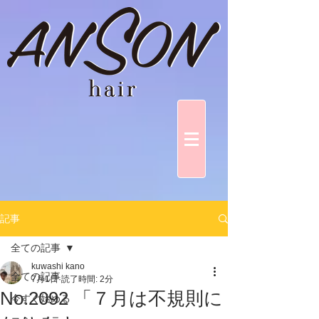
記事
全ての記事
kuwashi kano
全ての記事
7月1日
読了時間: 2分
No.2092 「７月は不規則に
今すぐ始める