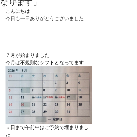
なります」
コミュニティ
こんにちは
今日も一日ありがとうございました
７月が始まりました
今月は不規則なシフトとなってます
５日まで午前中はご予約で埋まりまし
た