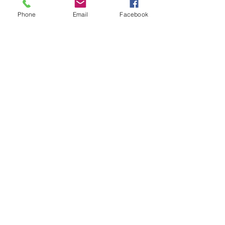
は普通に歩道も走れます
Phone
Email
Facebook
いろいろなことが変化していく中でう
まく対応して事故のないようにしても
らいたいものです
明日の水曜日は午後１４：３０以降に
お席の空きございます
皆様のご予約・ご来店お待ちしていま
す