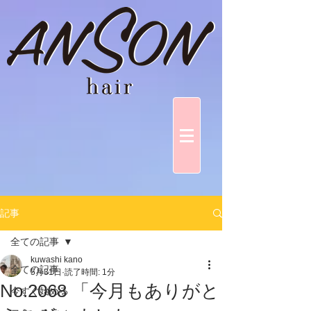
記事
全ての記事
kuwashi kano
全ての記事
5月31日
読了時間: 1分
No.2068 「今月もありがと
今すぐ始める