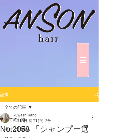
記事
全ての記事
kuwashi kano
全ての記事
5月19日
読了時間: 2分
No.2058 「シャンプー選
今すぐ始める