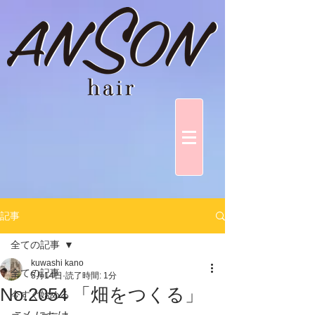
記事
全ての記事
kuwashi kano
全ての記事
5月14日
読了時間: 1分
No.2054 「畑をつくる」
今すぐ始める