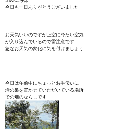
こんにちは
コミュニティ
今日も一日ありがとうございました
お天気いいのですが上空に冷たい空気
が入り込んでいるので雷注意です
急なお天気の変化に気を付けましょう
今日は午前中にちょっとお手伝いに
蜂の巣を置かせていただいている場所
での畑のならしです