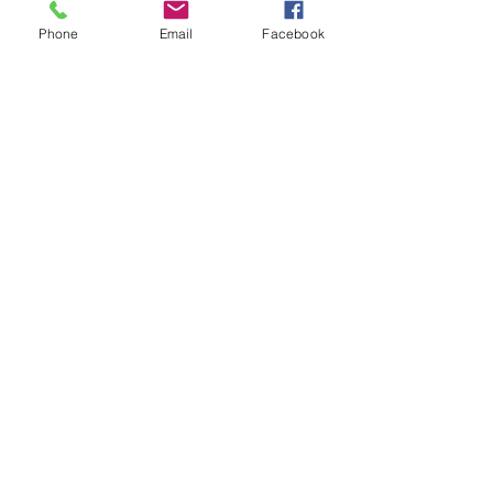
Phone
Email
Facebook
髪を整えて準備しましょう☺
頑張れ受験生！
明日の金曜日はまだご予約お受けでき
ます
皆様のご来店お待ちしています