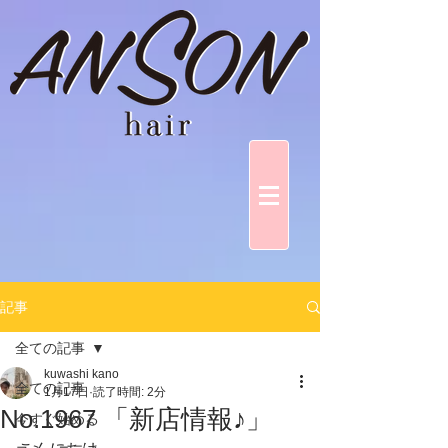
記事
全ての記事
kuwashi kano
全ての記事
1月17日
読了時間: 2分
No.1967 「新店情報♪」
今すぐ始める