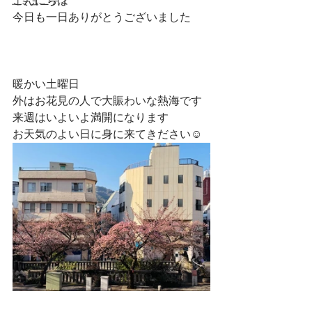
こんにちは
コミュニティ
今日も一日ありがとうございました
暖かい土曜日
外はお花見の人で大賑わいな熱海です
来週はいよいよ満開になります
お天気のよい日に身に来てきださい☺