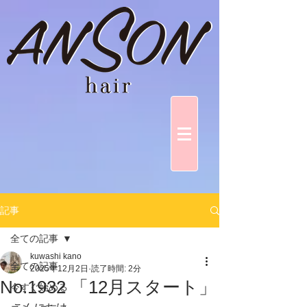
記事
全ての記事
kuwashi kano
全ての記事
2025年12月2日
読了時間: 2分
No.1932 「12月スタート」
今すぐ始める