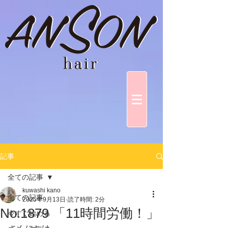
記事
全ての記事
kuwashi kano
全ての記事
2025年9月13日
読了時間: 2分
No.1879 「11時間労働！」
今すぐ始める