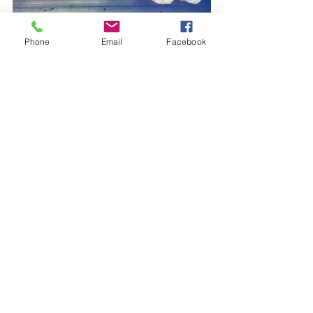
もぬけのから！！！
Phone
Email
Facebook
去年蜜を採集したときにはあんなにい
た鉢の群れは。。。
全くいなくなってました💦
この様子から出て行って少し時間が立
っていると思われます
きっと年が明けて暖かくなった3月上旬
あたりに引っ越したのでは？
そうなんです蜂の習性で引っ越したり
群れが大きくなると分かれたり
春の温かい時、3月からそういった動き
があります
前回は巣をつくって間もないので大丈
夫でしたが