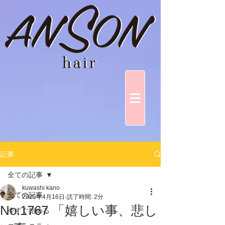
記事
全ての記事
kuwashi kano
全ての記事
2025年4月16日
読了時間: 2分
No.1767 「嬉しい事、悲し
今すぐ始める