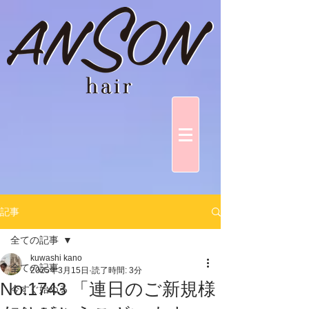
記事
全ての記事
kuwashi kano
全ての記事
2025年3月15日
読了時間: 3分
No.1743 「連日のご新規様
今すぐ始める