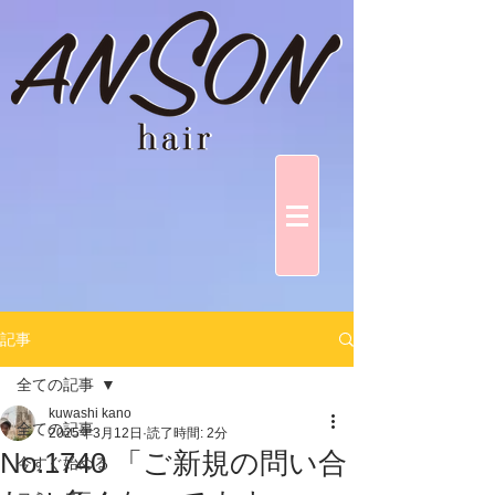
記事
全ての記事
kuwashi kano
全ての記事
2025年3月12日
読了時間: 2分
No.1740 「ご新規の問い合
今すぐ始める