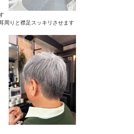
す
耳周りと襟足スッキリさせます