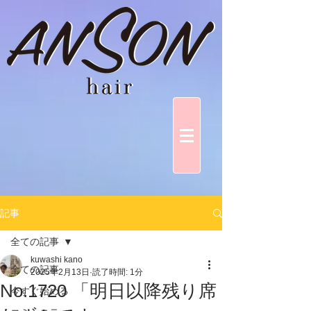
記事
全ての記事
kuwashi kano
全ての記事
2025年2月13日
読了時間: 1分
No.1720 「明日以降残り席
今すぐ始める