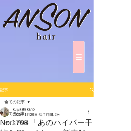
記事
全ての記事
kuwashi kano
全ての記事
2025年1月29日
読了時間: 2分
No.1708 「あのハイパー干
今すぐ始める