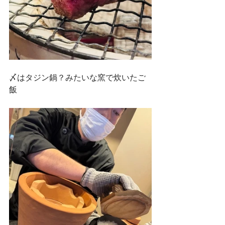
〆はタジン鍋？みたいな窯で炊いたご
飯