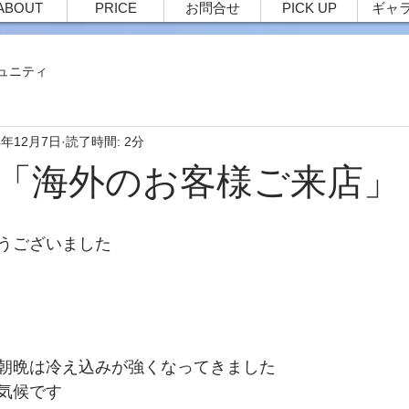
ABOUT
PRICE
お問合せ
PICK UP
ギャ
ュニティ
4年12月7日
読了時間: 2分
72 「海外のお客様ご来店」
うございました
朝晩は冷え込みが強くなってきました
気候です