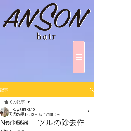
記事
全ての記事
kuwashi kano
全ての記事
2024年12月3日
読了時間: 2分
No.1668 「ツルの除去作
今すぐ始める