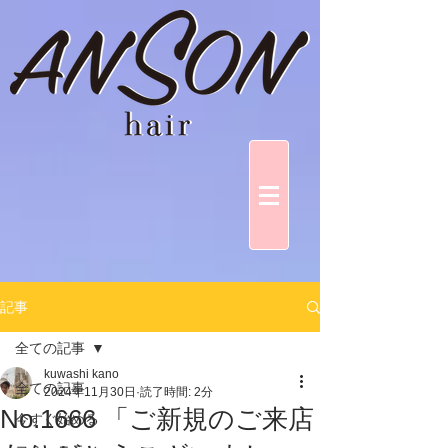
記事
全ての記事
kuwashi kano
全ての記事
2024年11月30日
読了時間: 2分
No.1666 「ご新規のご来店
今すぐ始める