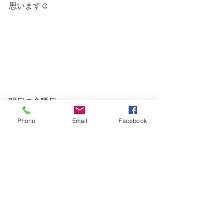
思います☺
明日の金曜日
まだご予約お受けできます
Phone
Email
Facebook
23日の土曜日は残り席わずかとなりま
した
24日の日曜日は第4日曜日でお休みです