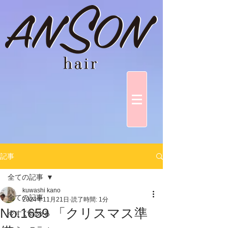
記事
全ての記事
kuwashi kano
全ての記事
2024年11月21日
読了時間: 1分
No.1659 「クリスマス準
今すぐ始める