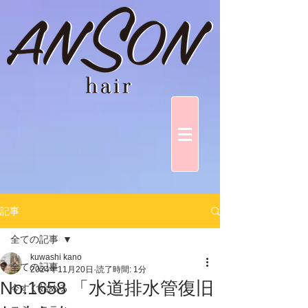
記事
全ての記事
kuwashi kano
全ての記事
2024年11月20日
読了時間: 1分
No.1658 「水道排水管復旧
今すぐ始める