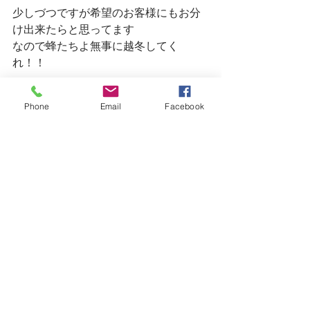
少しづつですが希望のお客様にもお分
け出来たらと思ってます
なので蜂たちよ無事に越冬してく
れ！！
Phone
Email
Facebook
明日から完全復帰！
木曜日、明後日の金曜日とまだご予約
お受けできる状況です
今週末の日曜日は第4日曜日でお休みと
なってます
よろしくお願いします