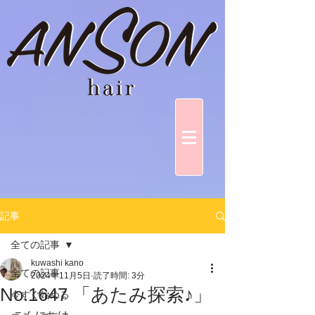
記事
全ての記事
kuwashi kano
全ての記事
2024年11月5日
読了時間: 3分
No.1647 「あたみ探索♪」
今すぐ始める