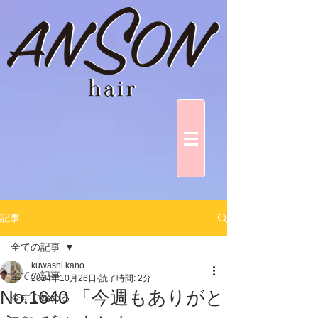
記事
全ての記事
kuwashi kano
全ての記事
2024年10月26日
読了時間: 2分
No.1640 「今週もありがと
今すぐ始める