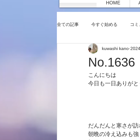
HOME
全ての記事
今すぐ始める
コミ
kuwashi kano
202
No.16
こんにちは
今日も一日ありがと
だんだんと寒さが訪
朝晩の冷え込みも強