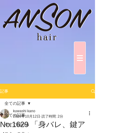
記事
全ての記事
kuwashi kano
全ての記事
2024年10月12日
読了時間: 2分
No.1629 「身バレ、鍵ア
今すぐ始める