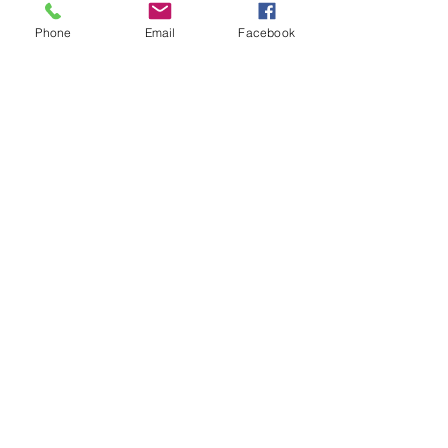
Phone
Email
Facebook
日本とはちょっと違った流れ
そして丁寧さは比べると。。。✕
これもまた日本が特別なのかもですね