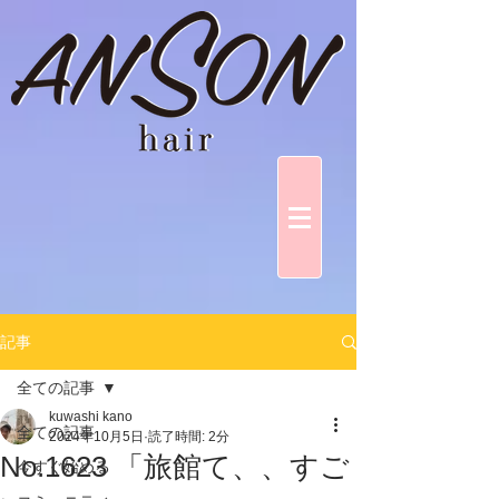
記事
全ての記事
kuwashi kano
全ての記事
2024年10月5日
読了時間: 2分
No.1623 「旅館て、、すご
今すぐ始める