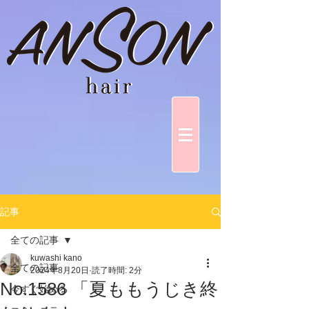
記事
全ての記事
kuwashi kano
全ての記事
2024年8月20日
読了時間: 2分
No.1586 「夏ももうじき終
今すぐ始める