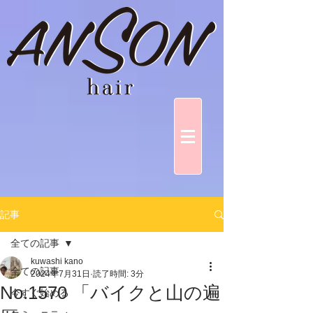
記事
全ての記事
kuwashi kano
全ての記事
2024年7月31日
読了時間: 3分
No.1570 「バイクと山の遍
今すぐ始める