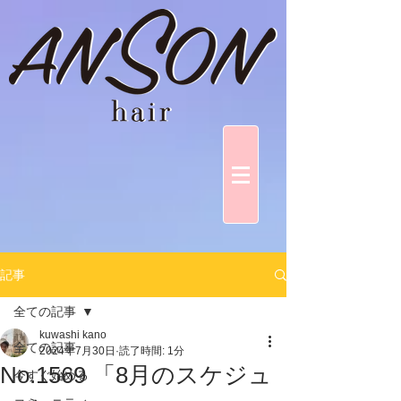
記事
全ての記事
kuwashi kano
全ての記事
2024年7月30日
読了時間: 1分
No.1569 「8月のスケジュ
今すぐ始める