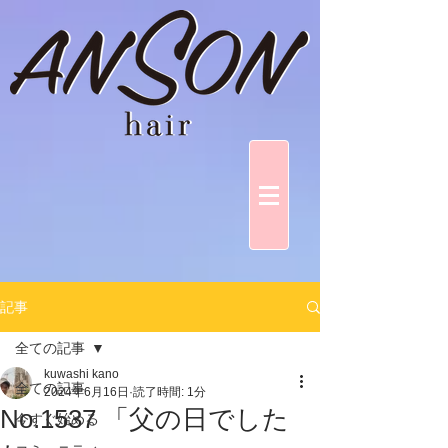
記事
全ての記事
kuwashi kano
全ての記事
2024年6月16日
読了時間: 1分
No.1537 「父の日でした
今すぐ始める