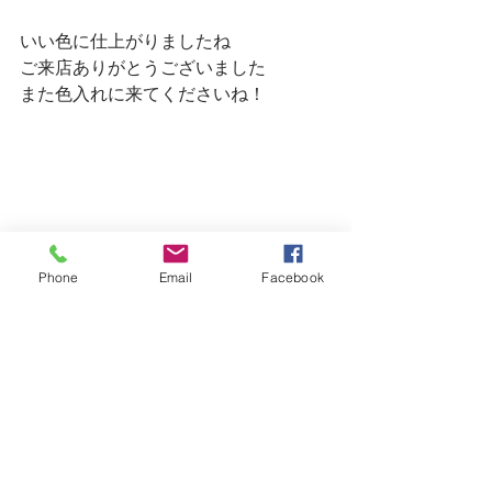
いい色に仕上がりましたね
ご来店ありがとうございました
また色入れに来てくださいね！
Phone
Email
Facebook
明日の月曜日は定休日です
火曜日以降、まだご予約に余裕がござ
います
ご来店ご希望の方はご連絡お待ちして
います