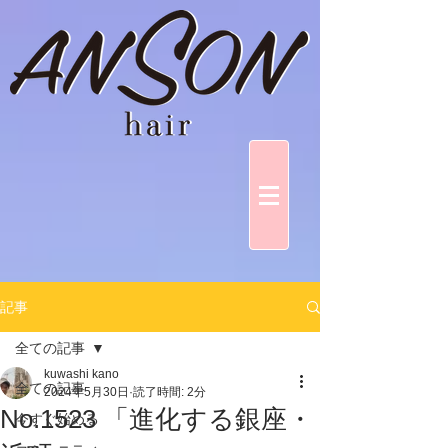
記事
全ての記事
kuwashi kano
全ての記事
2024年5月30日
読了時間: 2分
No.1523 「進化する銀座・
今すぐ始める