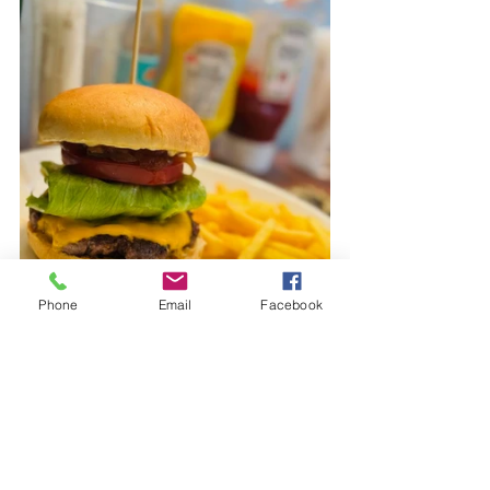
Phone
Email
Facebook
写真はチーズバーガー（1500円）
注文してからつくるので10分くらいか
かります
牛肉でつくったパテ、レタス、トマ
ト、2種類のソース、